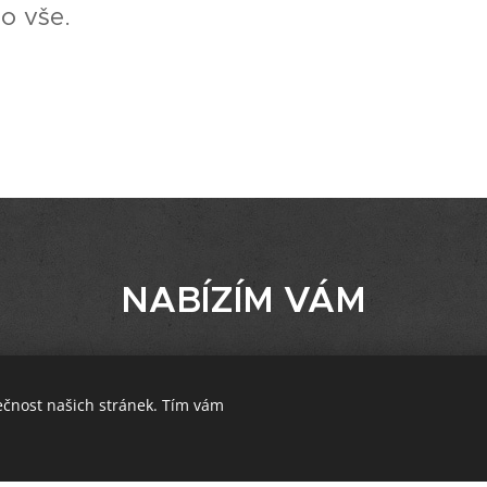
o vše.
NABÍZÍM
VÁM
ečnost našich stránek. Tím vám
ný pomocí Webnode.
Vytvořte si vlastní stránky
zdarma ještě dnes!