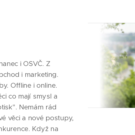
nanec i OSVČ. Z
bchod i marketing.
. Offline i online.
ci co mají smysl a
otisk". Nemám rád
é věci a nové postupy,
onkurence. Když na