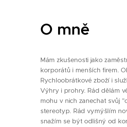
O mně
Mám zkušenosti jako zaměst
korporátů i menších firem. O
Rychloobrátkové zboží i služby
Výhry i prohry. Rád dělám vě
mohu v nich zanechat svůj "
stereotyp. Rád vymýšlím nov
snažím se být odlišný od k