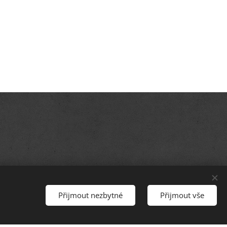
Přijmout nezbytné
Přijmout vše
Vytvořit stránky